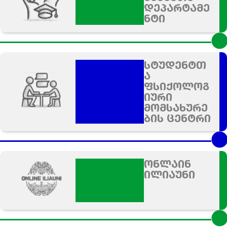
დეპარტამე
ნტი
სტუდენტთ
ა
ფსიქოლოგ
იური
მომსახურე
ბის ცენტრი
ონლაინ
ილიაუნი