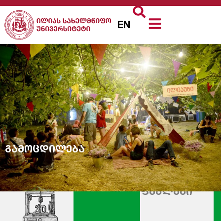
EN
გამოცდილება
ფაბლაბი