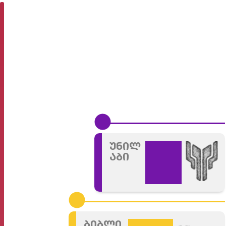
უნილ
აბი
ბიბლი