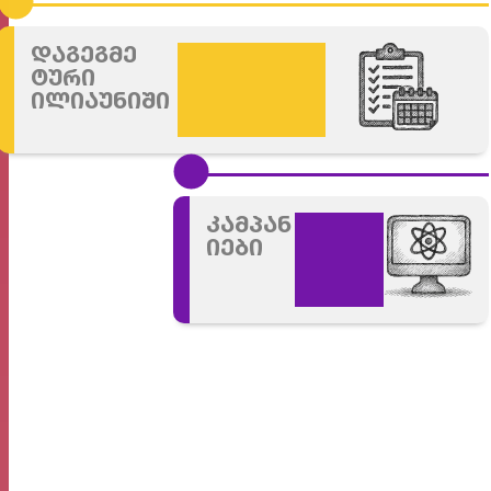
დაგეგმე
ტური
ილიაუნიში
კამპან
იები