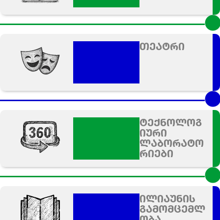
თეატრი
ტექნოლოგ
იური
ლაბორატო
რიები
ილიაუნის
გამომცემლ
ობა