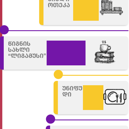
ოთეკა
წიგნის
სახლი
“ლიგამუსი”
უნიფუ
დი